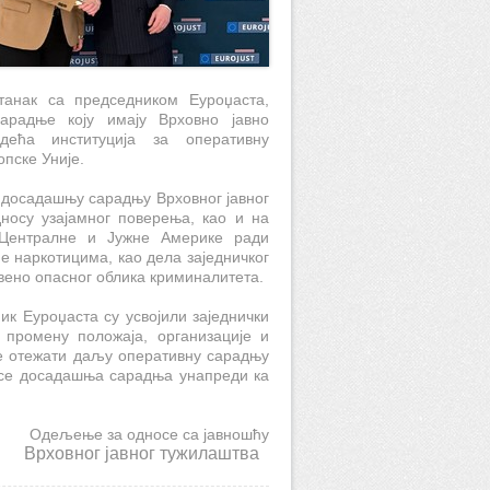
танак са председником Еуроџаста,
радње коју имају Врховно јавно
дећа институција за оперативну
пске Уније.
 досадашњу сарадњу Врховног јавног
носу узајамног поверења, као и на
Централне и Јужне Америке ради
е наркотицима, као дела заједничког
твено опасног облика криминалитета.
ик Еуроџаста су усвојили заједнички
 промену положаја, организације и
ле отежати даљу оперативну сарадњу
а се досадашња сарадња унапреди ка
Одељење за односе са јавношћу
тужилаштва