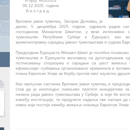
А број:
653
/2025
05.12.
2025. године
Б е о г р а д
Врховни јавни тужилац, Загорка Доловац, је
данас
,
5. децембра 2025. године, одржала радни сас
господином Михаелом Шмитом, у вези интензивне са
тужилаштво Републике Србије и Еуроџаст, као во
кривичноправну сарадњу јавних тужилаштава и судова Евро
Председник Еуроџаста Михаел Шмит је посебно похвалио
тужилаштва и Еуроџаста засновану на дугогодишњем од
потписивању споразума о сарадњи са шест земаља 
ефикаснијег сузбијања организованог криминала и трговин
плана Европске Уније за борбу против овог изузетно друш
Као закључак састанка Врховни јавни тужилац и председн
став да је неопходно пажљиво пратити иницијативе за
начина рада јавних тужилаштава у Србији, а које би мог
између институција, те предузети надаље све напоре д
нивоу који постоји између земаља чланица Европске Уније.
г
.
Врховног јавног 