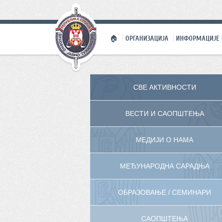
🏠
ОРГАНИЗАЦИЈА
ИНФОРМАЦИЈЕ 
СВЕ АКТИВНОСТИ
ВЕСТИ И САОПШТЕЊА
МЕДИЈИ О НАМА
МЕЂУНАРОДНА САРАДЊА
ОБРАЗОВАЊЕ / СЕМИНАРИ
САОПШТЕЊА