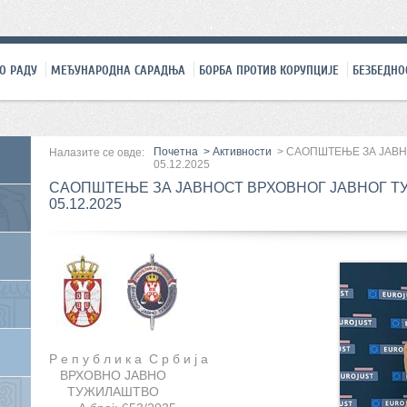
О РАДУ
МЕЂУНАРОДНА САРАДЊА
БОРБА ПРОТИВ КОРУПЦИЈЕ
БЕЗБЕДНО
Почетна
>
Активности
>
САОПШТЕЊЕ ЗА ЈАВН
Налазите се овде:
05.12.2025
САОПШТЕЊЕ ЗА ЈАВНОСТ ВРХОВНОГ ЈАВНОГ Т
05.12.2025
Р е п у б л и к а С р б и ј а
ВРХОВНО ЈАВНО
ТУЖИЛАШТВО