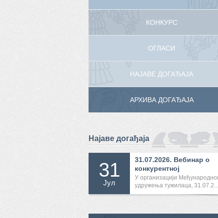
КОНКУРС
ОГЛАСИ
НАЈАВЕ ДОГАЂАЈА
АРХИВА ДОГАЂАЈА
Најаве догађаја
31.07.2026. Вебинар о
31
конкурентној
међународној...
У организацији Међународно
Јул
удружења тужилаца, 31.07.2..