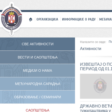
🏠
ОРГАНИЗАЦИЈА
ИНФОРМАЦИЈЕ О РАДУ
МЕЂУНА
П
Налазите се овде:
СВЕ АКТИВНОСТИ
Активности
ВЕСТИ И САОПШТЕЊА
ИЗВЕШТАЈ О П
ПЕРИОД ОД 01.1
МЕДИЈИ О НАМА
МЕЂУНАРОДНА САРАДЊА
ОБРАЗОВАЊЕ / СЕМИНАРИ
ДРЖАВНО ВЕЋЕ Т
САОПШТЕЊА
тужилаштвима у 