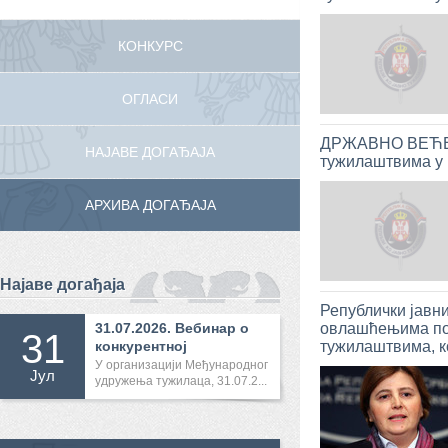
КОНКУРС
ОГЛАСИ
ДРЖАВНО ВЕЋЕ Т
НАЈАВЕ ДОГАЂАЈА
тужилаштвима у 
АРХИВА ДОГАЂАЈА
Најаве догађаја
Републички јавни
31.07.2026. Вебинар о
овлашћењима пос
31
конкурентној
тужилаштвима, ко
међународној...
У организацији Међународног
Јул
удружења тужилаца, 31.07.2...