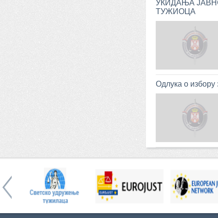
УКИДАЊА ЈАВН
ТУЖИОЦА
Одлука о избору 