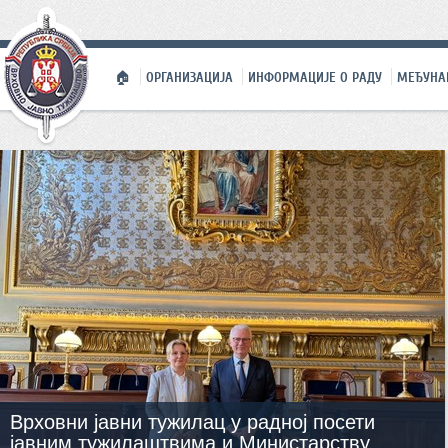
🏠
ОРГАНИЗАЦИЈА
ИНФОРМАЦИЈЕ О РАДУ
МЕЂУНА
Врховни јавни тужилац у радној посети
јавним тужилаштвима и Министарству