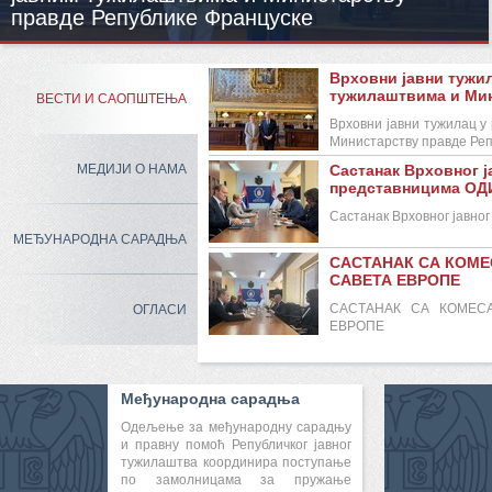
правде Републике Француске
Врховни јавни тужил
тужилаштвима и Мин
ВЕСТИ И САОПШТЕЊА
Врховни јавни тужилац у
Министарству правде Ре
МЕДИЈИ О НАМА
Састанак Врховног ј
представницима ОД
Састанак Врховног јавно
МЕЂУНАРОДНА САРАДЊА
САСТАНАК СА КОМЕ
САВЕТА ЕВРОПЕ
САСТАНАК СА КОМЕС
ОГЛАСИ
ЕВРОПЕ
Међународна сарадња
Одељење за међународну сарадњу
и правну помоћ Републичког јавног
тужилаштва координира поступање
по замолницама за пружање