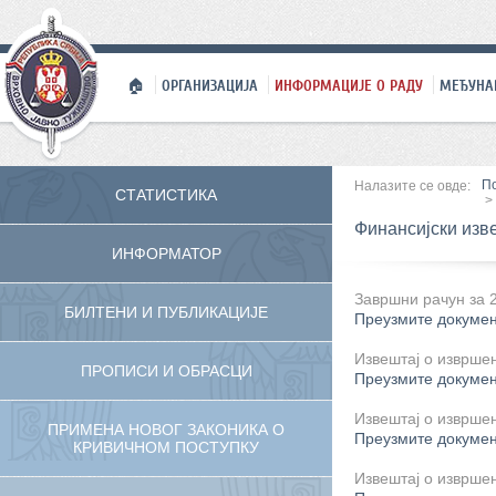
🏠
ОРГАНИЗАЦИЈА
ИНФОРМАЦИЈЕ О РАДУ
МЕЂУНА
П
Налазите се овде:
СТАТИСТИКА
>
Финансијски изв
ИНФОРМАТОР
Завршни рачун за 2
БИЛТЕНИ И ПУБЛИКАЦИЈЕ
Преузмите докуме
Извештај о извршењ
ПРОПИСИ И ОБРАСЦИ
Преузмите докуме
Извештај о извршењ
ПРИМЕНА НОВОГ ЗАКОНИКА О
Преузмите докуме
КРИВИЧНОМ ПОСТУПКУ
Извештај о извршењ