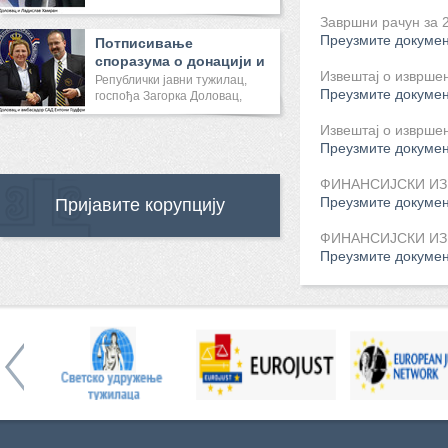
Завршни рачун за 2
Преузмите докуме
Потписивање
споразума о донацији и
Извештај о извршењ
састанак са ...
Републички јавни тужилац,
Преузмите докуме
госпођа Загорка Доловац,
саст...
Извештај о извршењ
Преузмите докуме
ФИНАНСИЈСКИ И
Преузмите докуме
Пријавите корупцију
ФИНАНСИЈСКИ И
Преузмите докуме