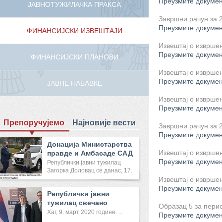
Преузмите докуме
ЈАВНОТУЖИЛАЧКА ПРАКСА
Завршни рачун за 
Преузмите докуме
ФИНАНСИЈСКИ ИЗВЕШТАЈИ
Извештај о извршењ
Преузмите докуме
ФИНАНСИЈСКИ ПЛАНОВИ
Извештај о извршењ
Преузмите докуме
ЈАВНЕ НАБАВКЕ
Извештај о извршењ
Преузмите докуме
Препоручујемо
Најновије вести
Завршни рачун за 
Преузмите докуме
Донација Министарства
Извештај о извршењ
правде и Амбасаде САД
Преузмите докуме
Реп...
Републички јавни тужилац
Загорка Доловац се данас, 17.
...
Извештај о извршењ
Преузмите докуме
Републички јавни
тужилац свечано
Образац 5 за перио
отворила Канце...
Хаг, 9. март 2020 године. ...
Преузмите докуме