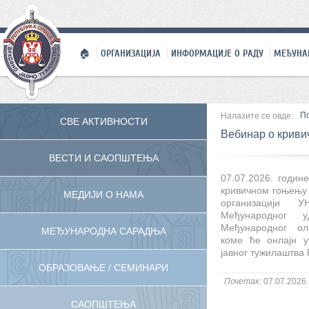
🏠
ОРГАНИЗАЦИЈА
ИНФОРМАЦИЈЕ О РАДУ
МЕЂУНА
П
Налазите се овде:
СВЕ АКТИВНОСТИ
Вебинар о криви
ВЕСТИ И САОПШТЕЊА
07.07.2026. годин
кривичном гоњењу 
МЕДИЈИ О НАМА
организацији 
Међународног 
Међународног ол
МЕЂУНАРОДНА САРАДЊА
коме ће онлајн у
јавног тужилаштва 
ОБРАЗОВАЊЕ / СЕМИНАРИ
Почетак:
07.07.2026.
САОПШТЕЊА