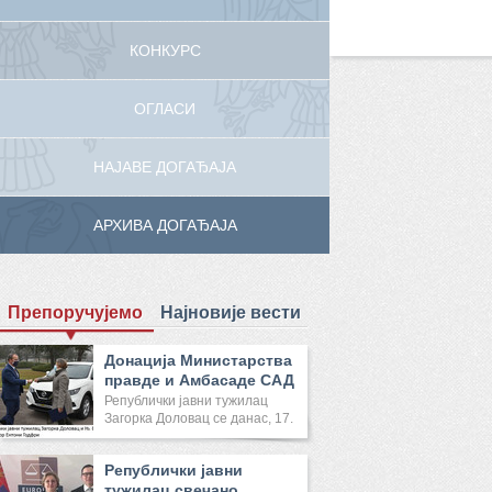
КОНКУРС
ОГЛАСИ
НАЈАВЕ ДОГАЂАЈА
АРХИВА ДОГАЂАЈА
Препоручујемо
Најновије вести
Донација Министарства
правде и Амбасаде САД
Реп...
Републички јавни тужилац
Загорка Доловац се данас, 17.
...
Републички јавни
тужилац свечано