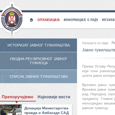
🏠
ОРГАНИЗАЦИЈА
ИНФОРМАЦИЈЕ О РАДУ
МЕЂУНА
П
Налазите се овде:
ИСТОРИЈАТ ЈАВНОГ ТУЖИЛАШТВА
Јавно тужилаштв
УВОДНА РЕЧ ВРХОВНОГ ЈАВНОГ
ТУЖИОЦА
Према Уставу Репу
који гони учиниоц
штити јавни интере
СПИСАК ЈАВНИХ ТУЖИЛАШТАВА
Врховно јавно туж
Врховни јавни тужи
рад Народној скуп
Препоручујемо
Најновије вести
предмету. Главни 
непосредно вишем 
јавном тужиоцу.
Донација Министарства
правде и Амбасаде САД