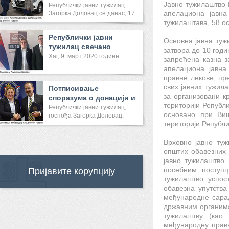
Јавно тужилаштво 
Реп...
Републички јавни тужилац
апелациона јавна
Загорка Доловац се данас, 17.
...
тужилаштава, 58 о
Републички јавни
Основна јавна туж
тужилац свечано
затвора до 10 годи
отворила Канце...
Хаг, 9. март 2020 године. ...
запрећена казна з
апелациона јавна
правне лекове, пр
свих јавних тужил
Потписивање
за организовани к
споразума о донацији и
територији Републ
састанак са ...
Републички јавни тужилац,
основано при Виш
госпођа Загорка Доловац,
територији Републи
саст...
Врховно јавно ту
општих обавезних 
јавно тужилаштво
посебним поступ
Пријавите корупцију
тужилаштво успос
обавезна упутства
међународне сара
државним органима
тужилаштву (као
међународну правн