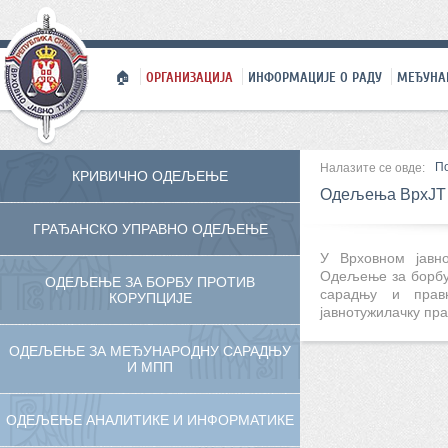
🏠
ОРГАНИЗАЦИЈА
ИНФОРМАЦИЈЕ О РАДУ
МЕЂУНА
П
Налазите се овде:
КРИВИЧНО ОДЕЉЕЊЕ
Одељења ВрхЈТ
ГРАЂАНСКО УПРАВНО ОДЕЉЕЊЕ
У Врховном јавн
Одељење за борбу
ОДЕЉЕЊЕ ЗА БОРБУ ПРОТИВ
сарадњу и прав
КОРУПЦИЈЕ
јавнотужилачку пр
ОДЕЉЕЊЕ ЗА МЕЂУНАРОДНУ САРАДЊУ
И МПП
ОДЕЉЕЊЕ АНАЛИТИКЕ И ИНФОРМАТИКЕ