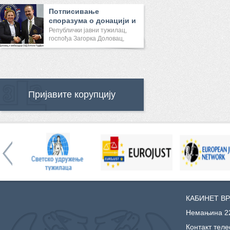
Потписивање
споразума о донацији и
састанак са ...
Републички јавни тужилац,
госпођа Загорка Доловац,
саст...
Пријавите корупцију
КАБИНЕТ В
Немањина 22
Контакт тел