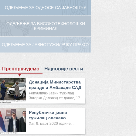
ОДЕЉЕЊЕ ЗА ОДНОСЕ СА ЈАВНОШЋУ
ОДЕЉЕЊЕ ЗА ВИСОКОТЕХНОЛОШКИ
КРИМИНАЛ
ОДЕЉЕЊЕ ЗА ЈАВНОТУЖИЛАЧКУ ПРАКСУ
Препоручујемо
Најновије вести
Донација Министарства
правде и Амбасаде САД
Реп...
Републички јавни тужилац
Загорка Доловац се данас, 17.
...
Републички јавни
тужилац свечано
отворила Канце...
Хаг, 9. март 2020 године. ...