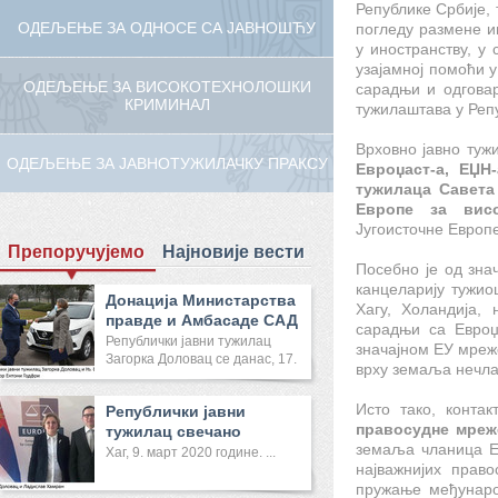
Републике Србије,
ОДЕЉЕЊЕ ЗА ОДНОСЕ СА ЈАВНОШЋУ
погледу размене и
у иностранству, у
узајамној помоћи 
ОДЕЉЕЊЕ ЗА ВИСОКОТЕХНОЛОШКИ
сарадњи и одговар
КРИМИНАЛ
тужилаштава у Реп
Врховно јавно туж
ОДЕЉЕЊЕ ЗА ЈАВНОТУЖИЛАЧКУ ПРАКСУ
Евроџаст-а, ЕЏН
тужилаца Савета
Европе за висо
Југоисточне Европе
Препоручујемо
Најновије вести
Посебно је од зна
канцеларију тужио
Донација Министарства
Хагу, Холандија,
правде и Амбасаде САД
сарадњи са Евроџ
Реп...
Републички јавни тужилац
значајном ЕУ мреж
Загорка Доловац се данас, 17.
врху земаља нечлан
...
Исто тако, конта
Републички јавни
правосудне мреж
тужилац свечано
земаља чланица Ев
отворила Канце...
Хаг, 9. март 2020 године. ...
најважнијих прав
пружање међунаро