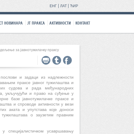
ЕНГ
ЛАТ
ЋИР
СТ НОВИНАРА
ЈТ ПРАКСA
АКТИВНОСТИ
КОНТАКТ
дељење за јавнотужилачку праксу
послови и задаци из надлежности
чавањем праксе јавног тужилаштва и
них судова и рада међународних
ва, укључујући и право на суђење у
рне базе јавнотужилачке праксе и
аштва и спроводе активности у вези
тих аката и упутстава које доноси
 тужилаштава о заузетим правним
е у специјалистичком усавршавању