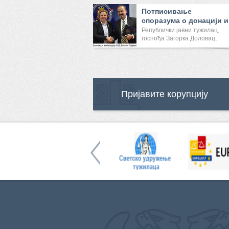
Потписивање
споразума о донацији и
састанак са ...
Републички јавни тужилац,
госпођа Загорка Доловац,
саст...
Пријавите корупцију