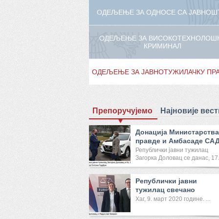
ОДЕЉЕЊЕ ЗА ОДНОСЕ СА ЈАВНОШ
ОДЕЉЕЊЕ ЗА ВИСОКОТЕХНОЛОШ
КРИМИНАЛ
ОДЕЉЕЊЕ ЗА ЈАВНОТУЖИЛАЧКУ ПР
Препоручујемо
Најновије вест
Донација Министарства
правде и Амбасаде СА
Реп...
Републички јавни тужилац
Загорка Доловац се данас, 17
...
Републички јавни
тужилац свечано
отворила Канце...
Хаг, 9. март 2020 године. ...