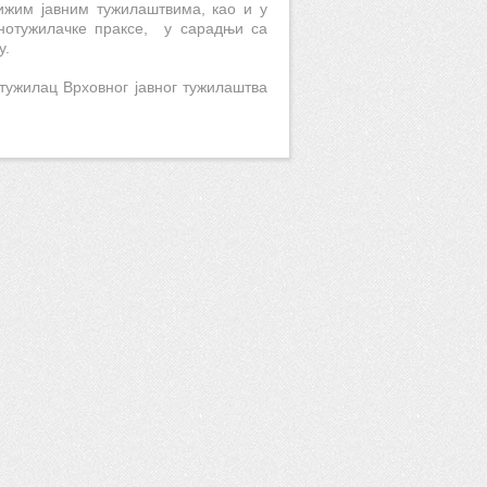
нижим јавним тужилаштвима, као и у
внотужилачке праксе, у сарадњи са
ду.
тужилац Врховног јавног тужилаштва