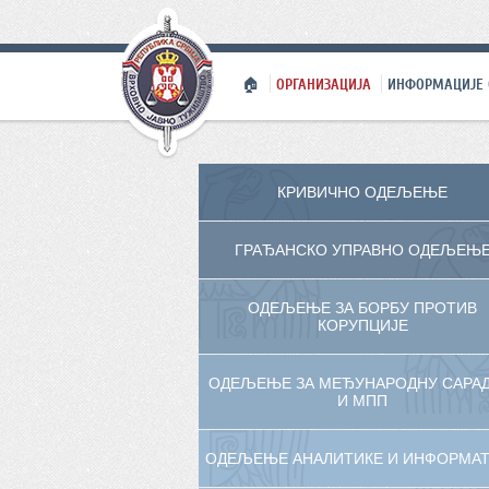
🏠
ОРГАНИЗАЦИЈА
ИНФОРМАЦИЈЕ 
КРИВИЧНО ОДЕЉЕЊЕ
ГРАЂАНСКО УПРАВНО ОДЕЉЕЊ
ОДЕЉЕЊЕ ЗА БОРБУ ПРОТИВ
КОРУПЦИЈЕ
ОДЕЉЕЊЕ ЗА МЕЂУНАРОДНУ САРА
И МПП
ОДЕЉЕЊЕ АНАЛИТИКЕ И ИНФОРМА