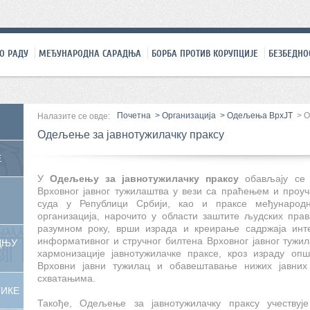
О РАДУ
МЕЂУНАРОДНА САРАДЊА
БОРБА ПРОТИВ КОРУПЦИЈЕ
БЕЗБЕДНО
Почетна
>
Организација
>
Одељења ВрхЈТ
>
О
Налазите се овде:
Одељење за јавнотужилачку праксу
Е
У
Одељењу за јавнотужилачку праксу
обављају се 
Врховног јавног тужилаштва у вези са праћењем и проу
суда у Републици Србији, као и праксе међународ
организација, нарочито у области заштите људских пра
разумном року, врши израда и креирање садржаја инте
информативног и стручног билтена Врховног јавног тужил
ДЊУ
хармонизације јавнотужилачке праксе, кроз израду опш
Врховни јавни тужилац и обавештавање нижих јавних
схватањима.
ТИКЕ
Такође, Одељење за јавнотужилачку праксу учествуј