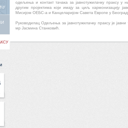
одељења и контакт тачака за јавнотужилачку праксу у 
ЋУ
другим пројектима који имају за циљ хармонизацију ја
Мисијом ОЕБС-а и Канцеларијом Савета Европе у Београ
КИ
Руководилац Одељења за јавнотужилачку праксу је јавни 
мр Јасмина Станковић.
АКСУ
и
Д
.