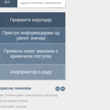
Јул
одржан вебинар о кривичном
гоњењу...
Пријавите корупцију
Приступ информацијама од
јавног значаја
Примена новог законика о
кривичном поступку
Информатор о раду
орисни линкови
во основно јавно тужилаштво у Београду
ртал судова Србије
соки савет судства