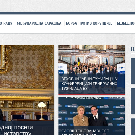
О РАДУ
МЕЂУНАРОДНА САРАДЊА
БОРБА ПРОТИВ КОРУПЦИЈЕ
БЕЗБЕДНО
Н
ВРХОВНИ ЈАВНИ ТУЖИЛАЦ НА
KОНФЕРЕНЦИЈИ ГЕНЕРАЛНИХ
ТУЖИЛАЦА ЕУ
адној посети
САОПШТЕЊЕ ЗА ЈАВНОСТ
нистарству