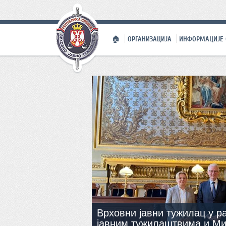
🏠
ОРГАНИЗАЦИЈА
ИНФОРМАЦИЈЕ 
Врховни јавни тужилац у р
јавним тужилаштвима и Ми