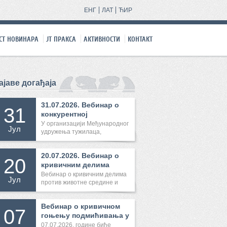
ЕНГ
ЛАТ
ЋИР
СТ НОВИНАРА
ЈТ ПРАКСA
АКТИВНОСТИ
КОНТАКТ
ајаве догађаја
31.07.2026. Вебинар о
31
конкурентној
међународној...
У организацији Међународног
Јул
удружења тужилаца,
31.07.2026...
20.07.2026. Вебинар о
20
кривичним делима
против ж...
Вебинар о кривичним делима
Јул
против животне средине и
Конве...
Вебинар о кривичном
07
гоњењу подмићивања у
спорту
07.07.2026. године биће