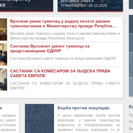
ВРХОВНОГ ЈАВНОГ
ке
ТУЖИЛАШТВА - 05.12.2025
Врховни јавни тужилац у радној посети јавним
тужилаштвима и Министарству правде Републи...
Врховни јавни тужилац у радној посети јавним тужилаштвима и
Министарству правде Републике Француске
Састанак Врховног јавног тужиоца са
представницима ОДИХР
Састанак Врховног јавног тужиоца са представницима ОДИХР
САСТАНАК СА КОМЕСАРОМ ЗА ЉУДСКА ПРАВА
САВЕТА ЕВРОПЕ
САСТАНАК СА КОМЕСАРОМ ЗА ЉУДСКА ПРАВА САВЕТА
ЕВРОПЕ
К
а
Борба против корупције
Пр
 сарадњу
У циљу ефикасније борбе против
ог јавног
корупције, у јавном тужилаштву
По
оступање
извршена је специјализација за
Ви
пружање
кривично гоњење корупције, те је