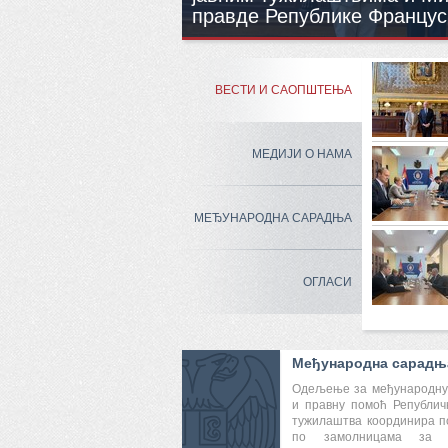
правде Републике Францус
ВЕСТИ И САОПШТЕЊА
МЕДИЈИ О НАМА
МЕЂУНАРОДНА САРАДЊА
ОГЛАСИ
Међународна сарадњ
Одељење за међународну
и правну помоћ Републичк
тужилаштва координира п
по замолницама за 