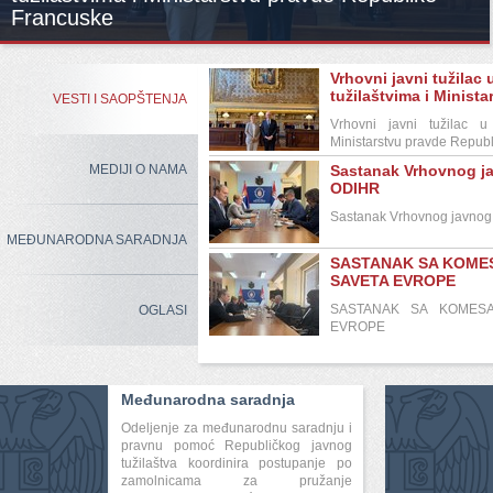
Francuske
Vrhovni javni tužilac 
tužilaštvima i Minista
VESTI I SAOPŠTENJA
Vrhovni javni tužilac u
Ministarstvu pravde Repub
MEDIJI O NAMA
Sastanak Vrhovnog ja
ODIHR
Sastanak Vrhovnog javnog
MEĐUNARODNA SARADNJA
SASTANAK SA KOME
SAVETA EVROPE
SASTANAK SA KOMESA
OGLASI
EVROPE
Međunarodna saradnja
Odeljenje za međunarodnu saradnju i
pravnu pomoć Republičkog javnog
tužilaštva koordinira postupanje po
zamolnicama za pružanje