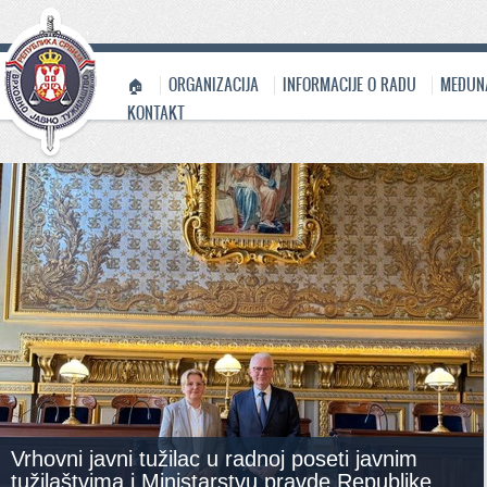
🏠
ORGANIZACIJA
INFORMACIJE O RADU
MEĐUN
KONTAKT
Vrhovni javni tužilac u radnoj poseti javnim
tužilaštvima i Ministarstvu pravde Republike